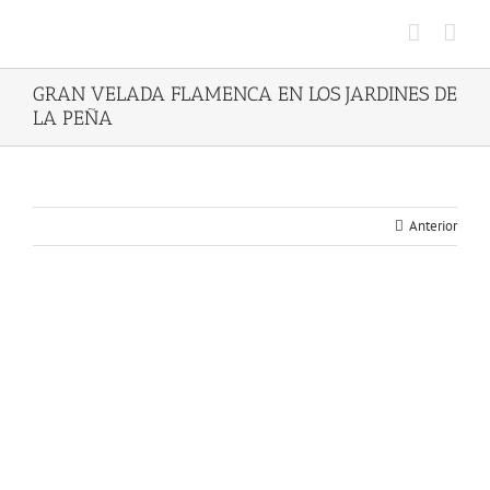
Saltar
al
contenido
GRAN VELADA FLAMENCA EN LOS JARDINES DE
LA PEÑA
Anterior
Ver
imagen
más
grande