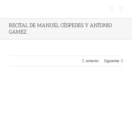
Saltar
al
contenido
RECITAL DE MANUEL CÉSPEDES Y ANTONIO
GAMEZ
Anterior
Siguiente
Ver
imagen
más
grande