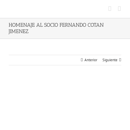
Saltar
al
contenido
HOMENAJE AL SOCIO FERNANDO COTAN
JIMENEZ
Anterior
Siguiente
Ver
imagen
más
grande