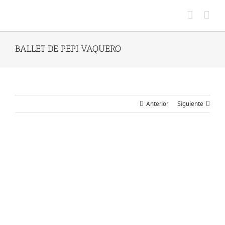
Saltar
al
contenido
BALLET DE PEPI VAQUERO
Anterior
Siguiente
Ver
imagen
más
grande