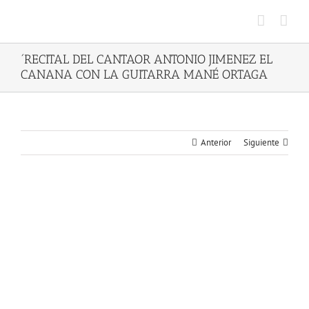
Saltar
al
contenido
´RECITAL DEL CANTAOR ANTONIO JIMENEZ EL
CANANA CON LA GUITARRA MANÉ ORTAGA
Anterior
Siguiente
Ver
imagen
más
grande