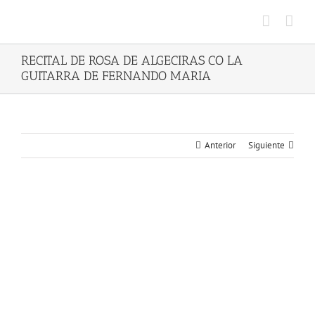
Saltar
al
contenido
RECITAL DE ROSA DE ALGECIRAS CO LA
GUITARRA DE FERNANDO MARIA
Anterior
Siguiente
Ver
imagen
más
grande